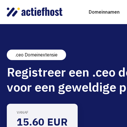
Domeinnamen
.ceo Domeinextensie
Domeinnaam registreren
Webhosting
Virtual Servers
WordP
D
Registreer een .ceo
Domeinnaam verhuizen
NGINX Hosting
Beheerde Cloud Virtuele Server
Drupa
S
voor een geweldige p
gTLD-extensies
Jooml
Magen
VANAF
15.60 EUR