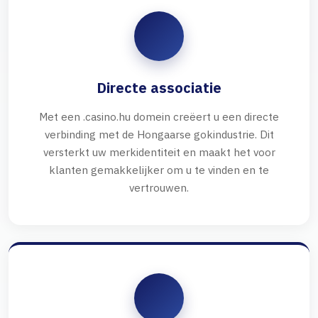
Directe associatie
Met een .casino.hu domein creëert u een directe
verbinding met de Hongaarse gokindustrie. Dit
versterkt uw merkidentiteit en maakt het voor
klanten gemakkelijker om u te vinden en te
vertrouwen.