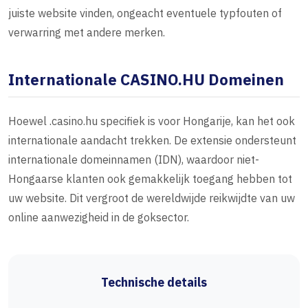
juiste website vinden, ongeacht eventuele typfouten of
verwarring met andere merken.
Internationale CASINO.HU Domeinen
Hoewel .casino.hu specifiek is voor Hongarije, kan het ook
internationale aandacht trekken. De extensie ondersteunt
internationale domeinnamen (IDN), waardoor niet-
Hongaarse klanten ook gemakkelijk toegang hebben tot
uw website. Dit vergroot de wereldwijde reikwijdte van uw
online aanwezigheid in de goksector.
Technische details