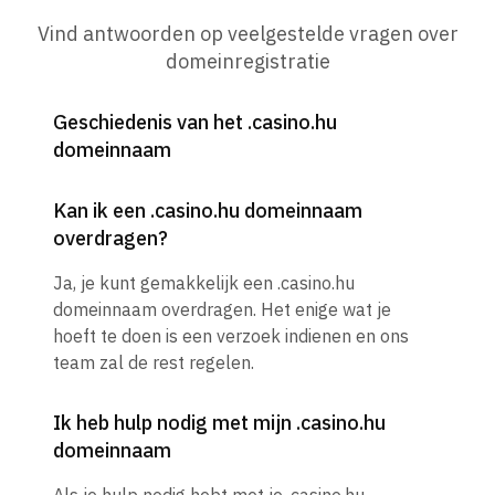
Vind antwoorden op veelgestelde vragen over
domeinregistratie
Geschiedenis van het .casino.hu
domeinnaam
Kan ik een .casino.hu domeinnaam
overdragen?
Ja, je kunt gemakkelijk een .casino.hu
domeinnaam overdragen. Het enige wat je
hoeft te doen is een verzoek indienen en ons
team zal de rest regelen.
Ik heb hulp nodig met mijn .casino.hu
domeinnaam