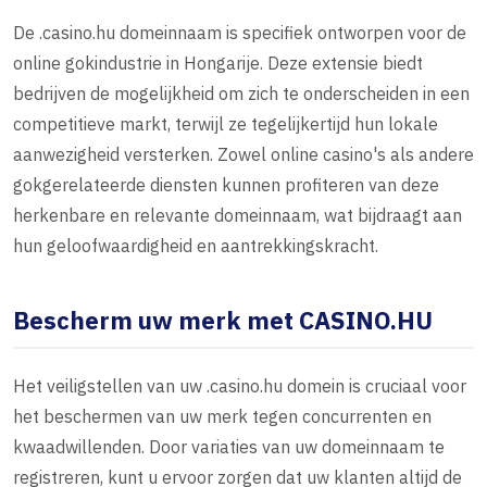
De .casino.hu domeinnaam is specifiek ontworpen voor de
online gokindustrie in Hongarije. Deze extensie biedt
bedrijven de mogelijkheid om zich te onderscheiden in een
competitieve markt, terwijl ze tegelijkertijd hun lokale
aanwezigheid versterken. Zowel online casino's als andere
gokgerelateerde diensten kunnen profiteren van deze
herkenbare en relevante domeinnaam, wat bijdraagt aan
hun geloofwaardigheid en aantrekkingskracht.
Bescherm uw merk met CASINO.HU
Het veiligstellen van uw .casino.hu domein is cruciaal voor
het beschermen van uw merk tegen concurrenten en
kwaadwillenden. Door variaties van uw domeinnaam te
registreren, kunt u ervoor zorgen dat uw klanten altijd de