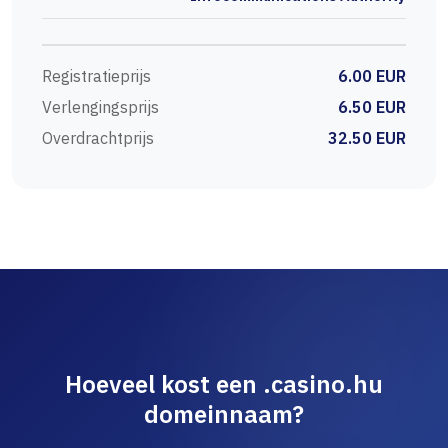
Registratieprijs
6.00 EUR
Verlengingsprijs
6.50 EUR
Overdrachtprijs
32.50 EUR
Hoeveel kost een .casino.hu
domeinnaam?