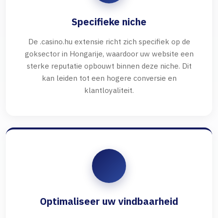
Specifieke niche
De .casino.hu extensie richt zich specifiek op de
goksector in Hongarije, waardoor uw website een
sterke reputatie opbouwt binnen deze niche. Dit
kan leiden tot een hogere conversie en
klantloyaliteit.
Optimaliseer uw vindbaarheid