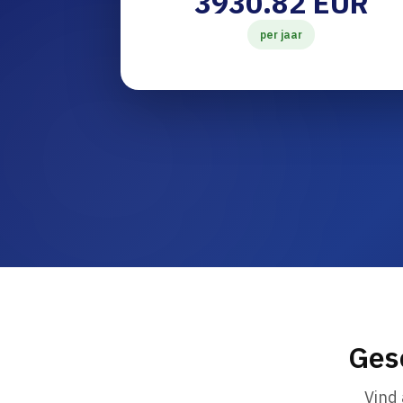
3930.82 EUR
per jaar
Ges
Vind