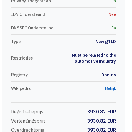
Privacy Toegestaan
Ja
IDN Ondersteund
Nee
DNSSEC Ondersteund
Ja
Type
New gTLD
Must be related to the
Restricties
automotive industry
Registry
Donuts
Wikipedia
Bekijk
Registratieprijs
3930.82 EUR
Verlengingsprijs
3930.82 EUR
Overdrachtprijs
3930.82 EUR