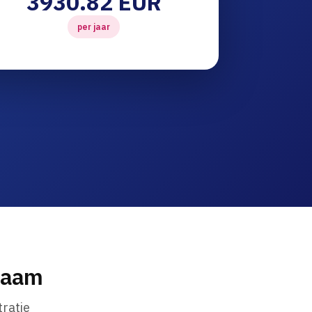
3930.82 EUR
per jaar
naam
ratie