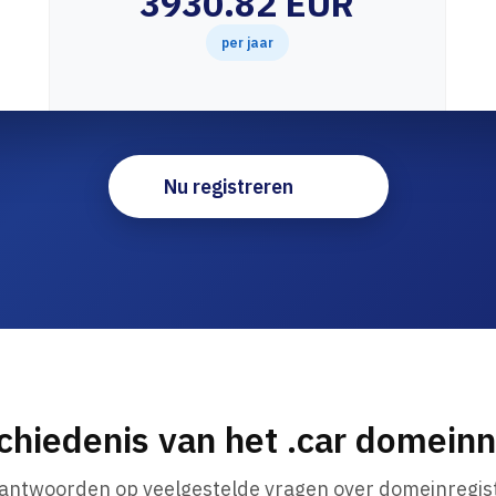
3930.82 EUR
per jaar
Nu registreren
chiedenis van het .car domein
 antwoorden op veelgestelde vragen over domeinregist