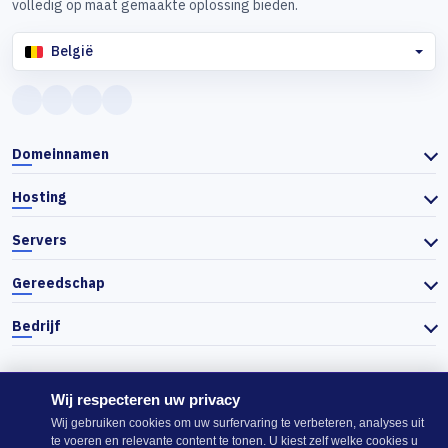
volledig op maat gemaakte oplossing bieden.
België
Domeinnamen
Hosting
Servers
Gereedschap
Bedrijf
Wij respecteren uw privacy
© 2026 Actiefhost. In overeenstemming met de Bulgaarse handelswet
Wij gebruiken cookies om uw surfervaring te verbeteren, analyses uit
worden de prijzen op de website exclusief btw getoond en wordt de
te voeren en relevante content te tonen. U kiest zelf welke cookies u