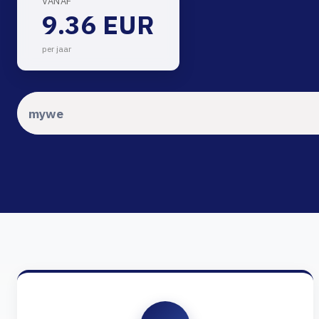
VANAF
9.36 EUR
per jaar