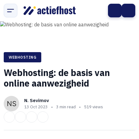
WEBHOSTING
Webhosting: de basis van
online aanwezigheid
N. Sevimov
13 Oct 2023
•
3 min read
•
519 views