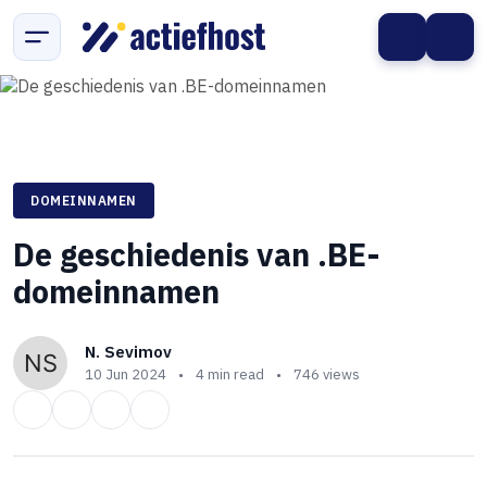
DOMEINNAMEN
De geschiedenis van .BE-
domeinnamen
N. Sevimov
10 Jun 2024
•
4 min read
•
746 views