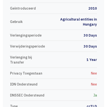
Geïntroduceerd
2010
Agricultural entities in
Gebruik
Hungary
Verlengingsperiode
30 Days
Verwijderingsperiode
30 Days
Verlenging bij
1 Year
Transfer
Privacy Toegestaan
Nee
IDN Ondersteund
Nee
DNSSEC Ondersteund
Ja
Type
ccTLD