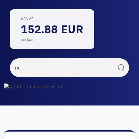
VANAF
152.88 EUR
per jaar