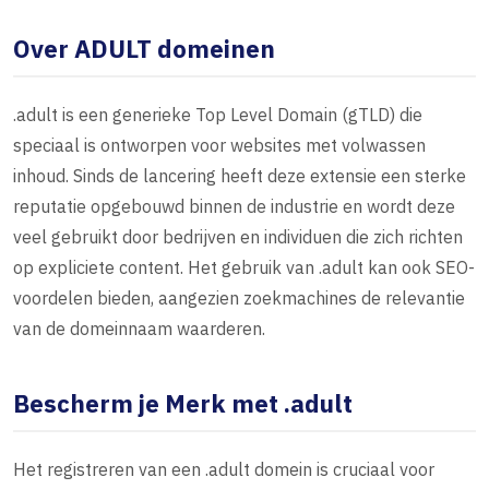
Over ADULT domeinen
.adult is een generieke Top Level Domain (gTLD) die
speciaal is ontworpen voor websites met volwassen
inhoud. Sinds de lancering heeft deze extensie een sterke
reputatie opgebouwd binnen de industrie en wordt deze
veel gebruikt door bedrijven en individuen die zich richten
op expliciete content. Het gebruik van .adult kan ook SEO-
voordelen bieden, aangezien zoekmachines de relevantie
van de domeinnaam waarderen.
Bescherm je Merk met .adult
Het registreren van een .adult domein is cruciaal voor