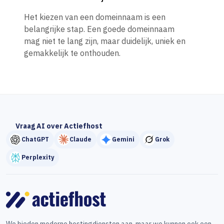
Het kiezen van een domeinnaam is een
belangrijke stap. Een goede domeinnaam
mag niet te lang zijn, maar duidelijk, uniek en
gemakkelijk te onthouden.
Vraag AI over Actiefhost
ChatGPT
Claude
Gemini
Grok
Perplexity