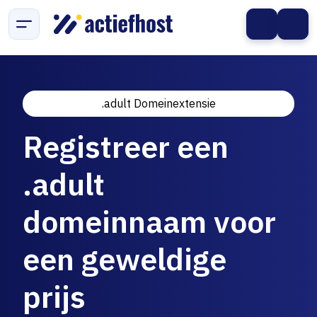
.adult Domeinextensie
Registreer een
.adult
domeinnaam voor
een geweldige
prijs