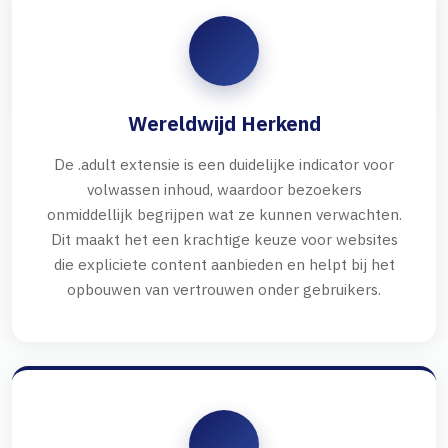
Wereldwijd Herkend
De .adult extensie is een duidelijke indicator voor
volwassen inhoud, waardoor bezoekers
onmiddellijk begrijpen wat ze kunnen verwachten.
Dit maakt het een krachtige keuze voor websites
die expliciete content aanbieden en helpt bij het
opbouwen van vertrouwen onder gebruikers.