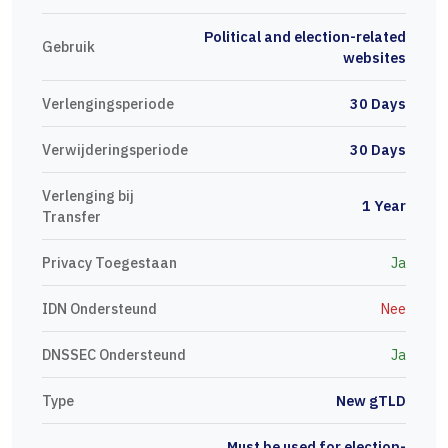
Political and election-related
Gebruik
websites
Verlengingsperiode
30 Days
Verwijderingsperiode
30 Days
Verlenging bij
1 Year
Transfer
Privacy Toegestaan
Ja
IDN Ondersteund
Nee
DNSSEC Ondersteund
Ja
Type
New gTLD
Must be used for election-