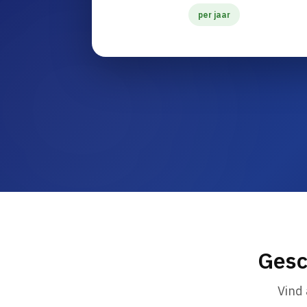
per jaar
Gesc
Vind