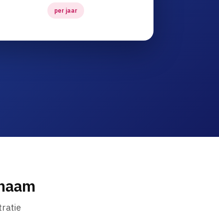
per jaar
nnaam
ratie