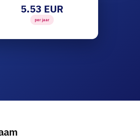
5.53 EUR
per jaar
naam